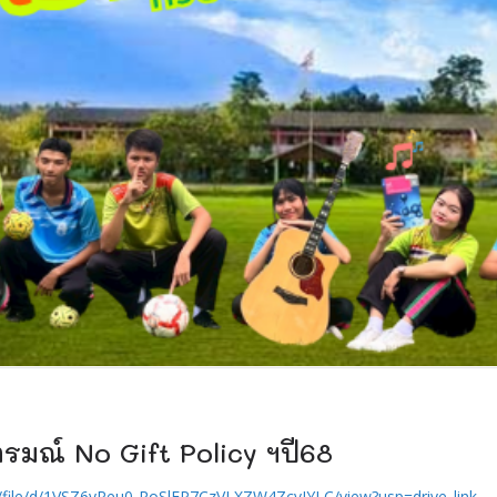
มณ์ No Gift Policy ฯปี68
m/file/d/1VSZ6vReu0-RoSlFP7CzVLXZW4ZcvJYLC/view?usp=drive_link