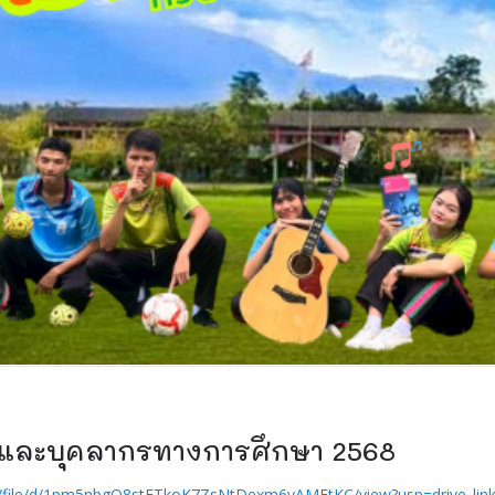
และบุคลากรทางการศึกษา 2568
om/file/d/1pm5nbgO8stETkoK7ZsNtDexm6yAMFtKC/view?usp=drive_lin