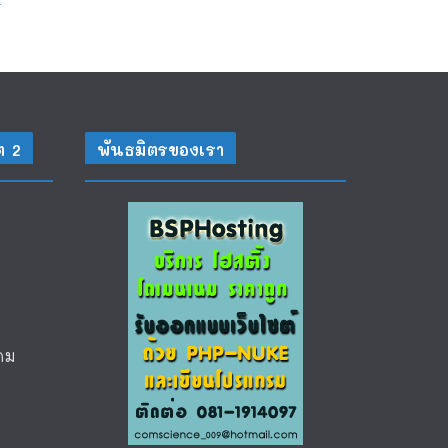
ต 2
พันธมิตรของเรา
คม