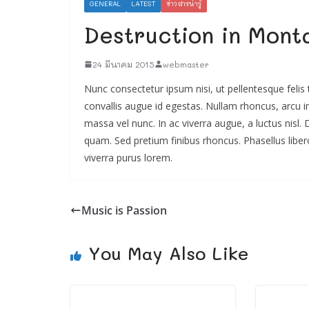
GENERAL
LATEST
ข่าวสารน่ารู้
Destruction in Mont
24 มีนาคม 2015
webmaster
Nunc consectetur ipsum nisi, ut pellentesque felis
convallis augue id egestas. Nullam rhoncus, arcu in 
massa vel nunc. In ac viverra augue, a luctus ni
quam. Sed pretium finibus rhoncus. Phasellus liber
viverra purus lorem.
Music is Passion
You May Also Like