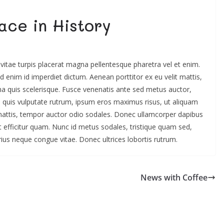
ace in History
ce vitae turpis placerat magna pellentesque pharetra vel et enim.
 enim id imperdiet dictum. Aenean porttitor ex eu velit mattis,
a quis scelerisque. Fusce venenatis ante sed metus auctor,
lis quis vulputate rutrum, ipsum eros maximus risus, ut aliquam
 mattis, tempor auctor odio sodales. Donec ullamcorper dapibus
dunt efficitur quam. Nunc id metus sodales, tristique quam sed,
rius neque congue vitae. Donec ultrices lobortis rutrum.
News with Coffee