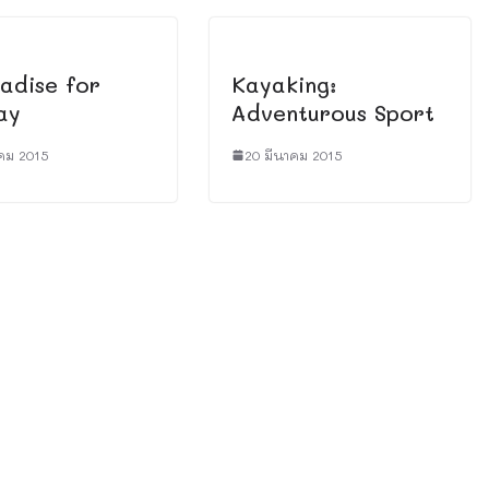
adise for
Kayaking:
ay
Adventurous Sport
คม 2015
20 มีนาคม 2015