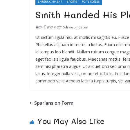
ENTERTAINMENT
SPORTS
TOP STORIES
Smith Handed His Pl
24 มีนาคม 2015
webmaster
Ut dictum ligula nisi, at mollis mi sagittis eu. Fus
Phasellus aliquam id metus a luctus. Etiam euismod
id tempus leo blandit. Nullam rutrum congue magn
eget facilisis ligula faucibus. Maecenas mattis, fe
sem nisi pharetra augue. Ut aliquet orci sed urna
lacus. Integer nulla velit, ornare et odio id, tinci
commodo velit. Aenean lacinia turpis turpis, vel va
Sparians on Form
You May Also Like