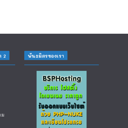
ต 2
พันธมิตรของเรา
คม