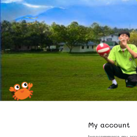
My account
[woocommerce_my_acco