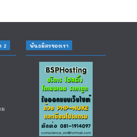
ต 2
พันธมิตรของเรา
คม