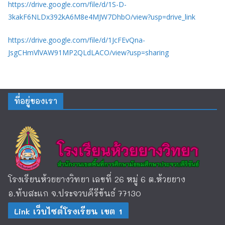
https://drive.google.com/file/d/1S-D-
3kakF6NLDx392kA6M8e4MJW7DhbO/view?usp=drive_link
https://drive.google.com/file/d/1JcFEvQna-
JsgCHmVlVAW91MP2QLdLACO/view?usp=sharing
ที่อยู่ของเรา
โรงเรียนห้วยยางวิทยา เลขที่ 26 หมู่ 6 ต.ห้วยยาง
อ.ทับสะแก จ.ประจวบคีรีขันธ์ 77130
Link เว็บไซต์โรงเรียน เขต 1