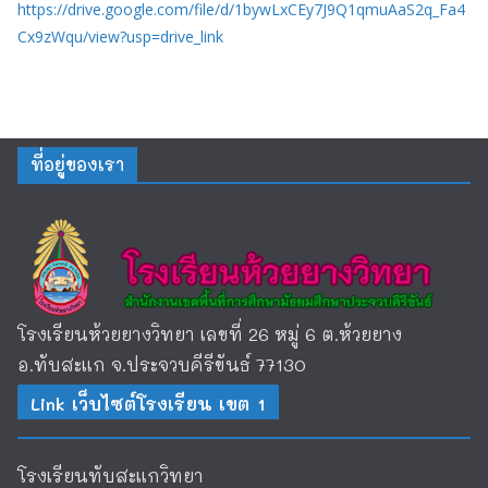
https://drive.google.com/file/d/1bywLxCEy7J9Q1qmuAaS2q_Fa4
Cx9zWqu/view?usp=drive_link
ที่อยู่ของเรา
โรงเรียนห้วยยางวิทยา เลขที่ 26 หมู่ 6 ต.ห้วยยาง
อ.ทับสะแก จ.ประจวบคีรีขันธ์ 77130
Link เว็บไซต์โรงเรียน เขต 1
โรงเรียนทับสะแกวิทยา