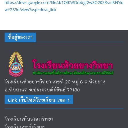
https://drive.google.com/file/d/1QlKWDrbbgf2w3O20S3srdSNYlu
wYZS5e/view?usp=drive_link
ที่อยู่ของเรา
โรงเรียนห้วยยางวิทยา เลขที่ 26 หมู่ 6 ต.ห้วยยาง
อ.ทับสะแก จ.ประจวบคีรีขันธ์ 77130
Link เว็บไซต์โรงเรียน เขต 1
โรงเรียนทับสะแกวิทยา
โรงเรียนธงชัยวิทยา