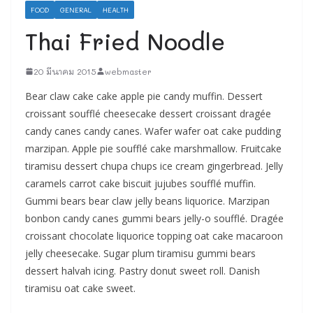
FOOD
GENERAL
HEALTH
Thai Fried Noodle
20 มีนาคม 2015
webmaster
Bear claw cake cake apple pie candy muffin. Dessert
croissant soufflé cheesecake dessert croissant dragée
candy canes candy canes. Wafer wafer oat cake pudding
marzipan. Apple pie soufflé cake marshmallow. Fruitcake
tiramisu dessert chupa chups ice cream gingerbread. Jelly
caramels carrot cake biscuit jujubes soufflé muffin.
Gummi bears bear claw jelly beans liquorice. Marzipan
bonbon candy canes gummi bears jelly-o soufflé. Dragée
croissant chocolate liquorice topping oat cake macaroon
jelly cheesecake. Sugar plum tiramisu gummi bears
dessert halvah icing. Pastry donut sweet roll. Danish
tiramisu oat cake sweet.