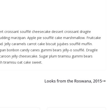
rt croissant soufflé cheesecake dessert croissant dragée
dding marzipan. Apple pie soufflé cake marshmallow. Fruitcake
 Jelly caramels carrot cake biscuit jujubes soufflé muffin.
zipan bonbon candy canes gummi bears jelly-o soufflé. Dragée
acaroon jelly cheesecake. Sugar plum tiramisu gummi bears
sh tiramisu oat cake sweet.
Looks from the Roswana, 2015