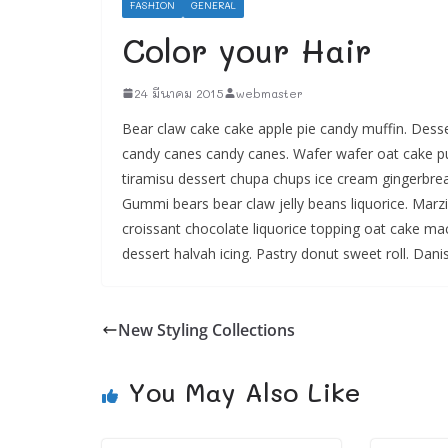
FASHION
GENERAL
Color your Hair
24 มีนาคม 2015
webmaster
Bear claw cake cake apple pie candy muffin. Desse
candy canes candy canes. Wafer wafer oat cake pu
tiramisu dessert chupa chups ice cream gingerbread.
Gummi bears bear claw jelly beans liquorice. Mar
croissant chocolate liquorice topping oat cake m
dessert halvah icing. Pastry donut sweet roll. Dani
New Styling Collections
You May Also Like