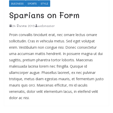
BUSINESS
SPORTS
STYLE
Sparians on Form
24 มีนาคม 2015
webmaster
Proin convallis tincidunt erat, nec ornare lectus ornare
sollicitudin. Cras in vehicula metus. Sed eget volutpat
enim. Vestibulum non congue nisi. Donec consectetur
urna accumsan mattis hendrerit. In posuere magna ut dui
sagittis, pretium pharetra tortor lobortis. Maecenas
malesuada lacinia lorem nec fringilla. Quisque id
ullamcorper augue. Phasellus laoreet, ex nec pulvinar
tristique, metus diam egestas mauris, et fermentum justo
mauris quis orci. Maecenas efficitur, mi id iaculis
venenatis, dolor velit elementum lacus, in eleifend velit
dolor ac nisi.