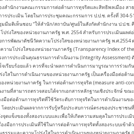
องสำนักงานคณะกรรมการต่อต้านการทุจริตและสิทธิพลเมือง สาธาร
การประเมิน โดยในการประชุมคณะกรรมการ ป.ป.ช. ครั้งที่ 304-51/2
มมีมติเห็นชอบ “ให้สำนัก/สถาบัน/ศูนย์ในสังกัดสำนักงาน ป.ป.ช
โปร่งใสของหน่วยงานภาครัฐ พ.ศ. 2554 สำหรับการประเมินผลต่อไ
การพัฒนาดัชนีวัดความโปร่งใสของหน่วยงานภาครัฐ พ.ศ.2554 ตามท
ความโปร่งใสของหน่วยงานภาครัฐ (Transparency Index of the P
รงการประเมินคุณธรรมการดำเนินงาน (Integrity Assessment) ดังน
็จเรียบร้อยแล้ว ควรที่จะนำผลการดำเนินการมาบูรณาการร่วมกัน
่งใสในการดำเนินงานของหน่วยงานภาครัฐ เป็นเครื่องมือต่อต้านก
งหน่วยงานภาครัฐ ในการต่อต้านการทุจริต (measure anti-corr
ินงานที่สามารถตรวจสอบได้จากเอกสารหลักฐานเชิงประจักษ์ ขณะ
องมือต่อต้านการทุจริตที่ใช้วัดระดับการทุจริตในการดำเนินงาน
) โดยประเมินผลจากการรับรู้หรือประสบการณ์ตรงของประชาชนที่
่อดึงจุดแข็งของทั้งสองระบบและเพื่อให้เกิดความสมดุลในการประเ
ื่องมือการประเมินที่ใช้ในการต่อต้านการทุจริตทั้งสองระบบเข้าด้วย
คุณธรรมและความโปร่งใสในการดำเนินงานของหน่วยงานภาครัฐ (I