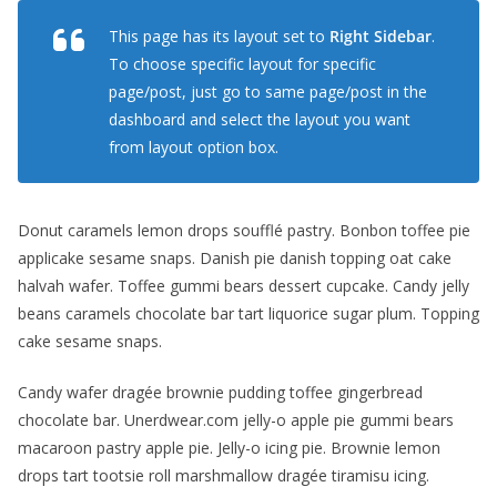
This page has its layout set to
Right Sidebar
.
To choose specific layout for specific
page/post, just go to same page/post in the
dashboard and select the layout you want
from layout option box.
Donut caramels lemon drops soufflé pastry. Bonbon toffee pie
applicake sesame snaps. Danish pie danish topping oat cake
halvah wafer. Toffee gummi bears dessert cupcake. Candy jelly
beans caramels chocolate bar tart liquorice sugar plum. Topping
cake sesame snaps.
Candy wafer dragée brownie pudding toffee gingerbread
chocolate bar. Unerdwear.com jelly-o apple pie gummi bears
macaroon pastry apple pie. Jelly-o icing pie. Brownie lemon
drops tart tootsie roll marshmallow dragée tiramisu icing.