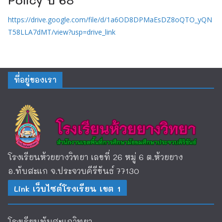
https://drive.google.com/file/d/1a6OD8DPMaEsDZ8oQTO_yQN
T58LLA7dMT/view?usp=drive_link
ที่อยู่ของเรา
โรงเรียนห้วยยางวิทยา เลขที่ 26 หมู่ 6 ต.ห้วยยาง
อ.ทับสะแก จ.ประจวบคีรีขันธ์ 77130
Link เว็บไซต์โรงเรียน เขต 1
โรงเรียนทับสะแกวิทยา