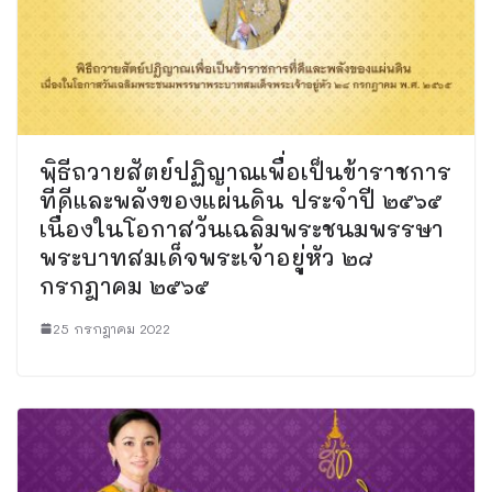
พิธีถวายสัตย์ปฏิญาณเพื่อเป็นข้าราชการ
ที่ดีและพลังของแผ่นดิน ประจำปี ๒๕๖๕
เนื่องในโอกาสวันเฉลิมพระชนมพรรษา
พระบาทสมเด็จพระเจ้าอยู่หัว ๒๘
กรกฎาคม ๒๕๖๕
25 กรกฎาคม 2022