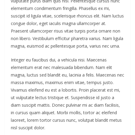
vulputate purus diam quis nisi. Pellentesque cursus nunc
elementum condimentum fringilla. Phasellus ex mi,
suscipit id ligula vitae, scelerisque rhoncus elit. Nam luctus
congue dolor, eget iaculis magna ullamcorper at.
Praesent ullamcorper risus vitae turpis porta ornare non
non libero. Vestibulum efficitur pharetra varius. Nam ligula
magna, euismod ac pellentesque porta, varius nec urna.
Integer eu faucibus dui, a vehicula nisi. Maecenas
elementum erat nec malesuada bibendum. Nam elit
magna, luctus sed blandit eu, lacinia a felis. Maecenas nec
massa maximus, maximus enim vitae, tempus justo.
Vivamus eleifend eu est a lobortis. Proin placerat est mi,
ut vulputate lectus tristique et. Suspendisse id justo a
diam suscipit mattis. Donec pulvinar mi ac diam facilisis,
in cursus quam aliquet. Morbi mollis, tortor ac eleifend
laoreet, lorem tortor cursus nunc, volutpat blandit metus
nisl suscipit dolor.