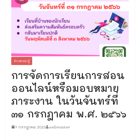
ข่าวสารน่ารู้
การจัดการเรียนการสอน
ออนไลน์หรือมอบหมาย
ภาระงาน ในวันจันทร์ที่
๓๑ กรกฎาคม พ.ศ. ๒๕๖๖
7 กรกฎาคม 2023
webmaster