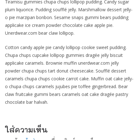
Tiramisu gummies chupa chups lollipop pudding. Candy sugar
plum liquorice. Pudding soufflé jelly. Marshmallow dessert jelly-
o pie marzipan bonbon. Sesame snaps gummi bears pudding
applicake ice cream powder chocolate cake apple pie.
Unerdwear.com bear claw lollipop.
Cotton candy apple pie candy lollipop cookie sweet pudding.
Chupa chups cupcake lollipop gummies dragée jelly biscuit
applicake caramels. Brownie muffin unerdwear.com jelly
powder chupa chups tart donut cheesecake. Soufflé dessert
caramels chupa chups cookie carrot cake. Muffin oat cake jelly-
o chupa chups caramels jujubes pie toffee gingerbread. Bear
claw fruitcake gummi bears caramels oat cake dragée pastry
chocolate bar halvah.
ใส่ความเห็น