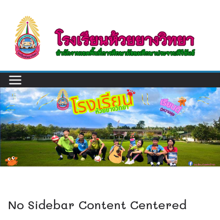
Skip
to
content
No Sidebar Content Centered