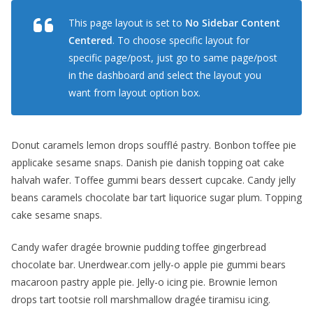
This page layout is set to
No Sidebar Content
Centered
. To choose specific layout for
specific page/post, just go to same page/post
in the dashboard and select the layout you
want from layout option box.
Donut caramels lemon drops soufflé pastry. Bonbon toffee pie
applicake sesame snaps. Danish pie danish topping oat cake
halvah wafer. Toffee gummi bears dessert cupcake. Candy jelly
beans caramels chocolate bar tart liquorice sugar plum. Topping
cake sesame snaps.
Candy wafer dragée brownie pudding toffee gingerbread
chocolate bar. Unerdwear.com jelly-o apple pie gummi bears
macaroon pastry apple pie. Jelly-o icing pie. Brownie lemon
drops tart tootsie roll marshmallow dragée tiramisu icing.