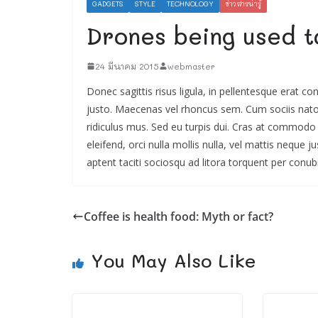
GADGETS
STYLE
TECHNOLOGY
ข่าวสารน่ารู้
Drones being used 
24 มีนาคม 2015
webmaster
Donec sagittis risus ligula, in pellentesque erat c
justo. Maecenas vel rhoncus sem. Cum sociis nato
ridiculus mus. Sed eu turpis dui. Cras at commodo
eleifend, orci nulla mollis nulla, vel mattis neque 
aptent taciti sociosqu ad litora torquent per conu
Coffee is health food: Myth or fact?
You May Also Like